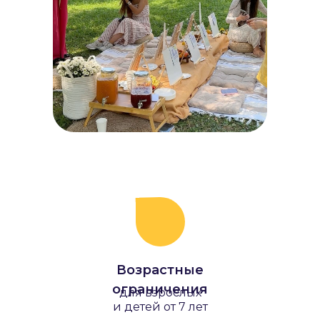
Возрастные
ограничения
для взрослых
и детей от 7 лет