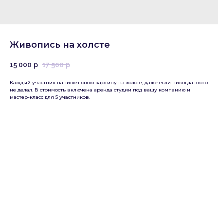
Живопись на холсте
15 000
р
17 500
р
Каждый участник напишет свою картину на холсте, даже если никогда этого
не делал. В стоимость включена аренда студии под вашу компанию и
мастер-класс для 5 участников.