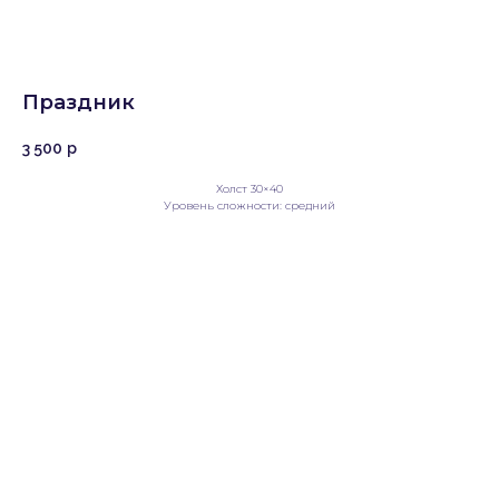
Праздник
3 500
р
Холст 30×40
Уровень сложности: средний