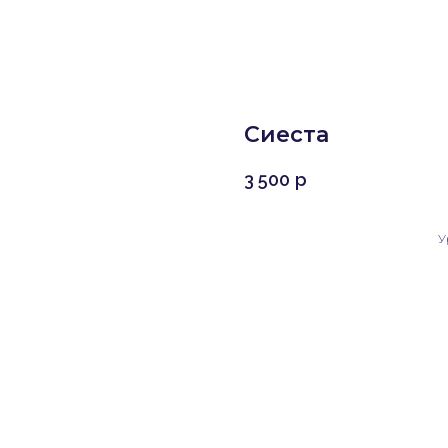
Сиеста
3 500
р
У