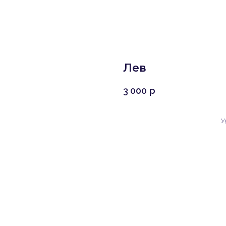
Лев
3 000
р
У