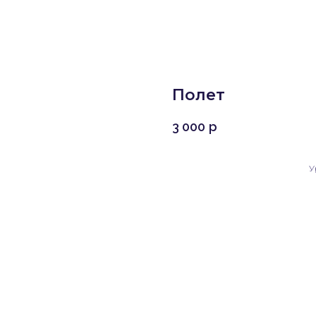
Полет
3 000
р
У